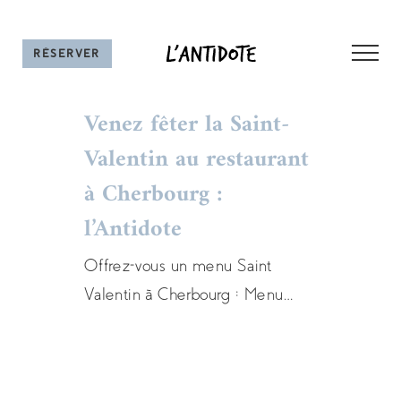
Skip
to
RÉSERVER UNE TABLE
content
Venez fêter la Saint-
Valentin au restaurant
à Cherbourg :
Venez fêter la Saint-
l’Antidote
Valentin au restaurant à
Cherbourg : l’Antidote
Offrez-vous un menu Saint
Valentin à Cherbourg : Menu
Actualités
menu
restaurant
Saint Valentin, Menu Saint
Valentin à emporter. Réservez
vite !