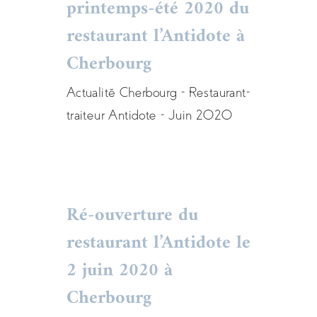
Découvrez la nouvelle
printemps-été 2020 du
carte menus printemps-
restaurant l’Antidote à
été 2020 du restaurant
Cherbourg
l’Antidote à Cherbourg
Actualité Cherbourg - Restaurant-
Actualités
carte
menu
restaurant
traiteur Antidote - Juin 2020
Ré-ouverture du
restaurant l’Antidote le
Ré-ouverture du
2 juin 2020 à
restaurant l’Antidote le
Cherbourg