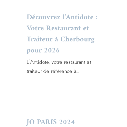
Découvrez l’Antidote :
Votre Restaurant et
Découvrez l’Antidote
Traiteur à Cherbourg
: Votre Restaurant et
pour 2026
Traiteur à Cherbourg
L'Antidote, votre restaurant et
pour 2026
traiteur de référence à
Actualités
menu
restaurant
traiteur entreprises
Cherbourg, vous ouvre ses portes
en 2026 avec une équipe
passionnée et des prestations
renouvelées. Sous la direction
d'Armand Doucet, Mattéo
JO PARIS 2024
Bremond et la houlette d'Emma