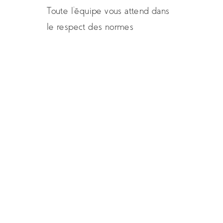
Toute l'équipe vous attend dans
le respect des normes
Ré-ouverture du
restaurant l’Antidote à
Cherbourg le 9 juin
Actualités
carte
menu
restaurant