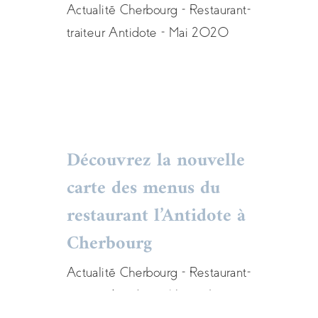
2 juin 2020 à
Actualité Cherbourg - Restaurant-
Cherbourg
traiteur Antidote - Mai 2020
Actualités
carte
menu
restaurant
Découvrez la nouvelle
Découvrez la nouvelle
carte des menus du
carte des menus du
restaurant l’Antidote à
restaurant l’Antidote à
Cherbourg
Cherbourg
Actualité Cherbourg - Restaurant-
Actualités
carte
menu
restaurant
traiteur Antidote - Novembre
2019