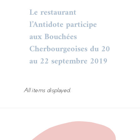
Le restaurant
Le restaurant
l’Antidote participe aux
l’Antidote participe
Bouchées
aux Bouchées
Cherbourgeoises du 20
Cherbourgeoises du 20
au 22 septembre 2019
au 22 septembre 2019
Actualités
événement
restaurant
Actualité Cherbourg - Restaurant-
traiteur Antidote - Septembre
All items displayed.
2019