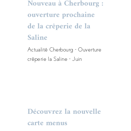
Nouveau à Cherbourg :
ouverture prochaine
Nouveau à
de la crêperie de la
Cherbourg : ouverture
Saline
prochaine de la crêperie
Actualité Cherbourg - Ouverture
de la Saline
crêperie la Saline - Juin
Actualités
carte
menu
restaurant
Découvrez la nouvelle
carte menus