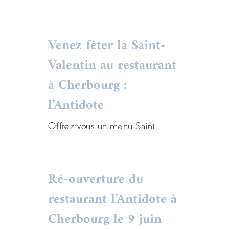
Venez fêter la Saint-
Venez fêter la Saint-
Valentin au restaurant
Valentin au restaurant à
à Cherbourg :
Cherbourg : l’Antidote
l’Antidote
Actualités
menu
restaurant
Offrez-vous un menu Saint
Valentin à Cherbourg : Menu
Saint Valentin, Menu Saint
Ré-ouverture du
Valentin à emporter. Réservez
vite !
restaurant l’Antidote à
Cherbourg le 9 juin