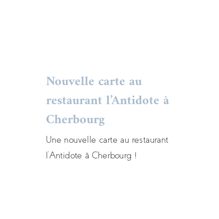
Actualités
menu
restaurant
notre équipe crée des
prestations sur-mesure qui
marqueront les esprits.
Demandez votre devis
personnalisé et laissez-vous
Nouvelle carte au
surprendre par notre savoir-faire.
restaurant l’Antidote à
Cherbourg
Nouvelle carte au
restaurant l’Antidote à
Une nouvelle carte au restaurant
l'Antidote à Cherbourg !
Cherbourg
Actualités
menu
restaurant