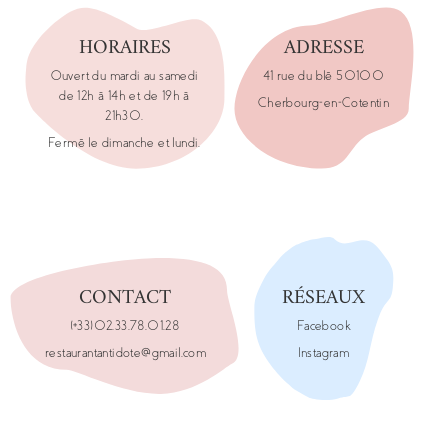
HORAIRES
ADRESSE
Ouvert du mardi au samedi
41 rue du blé 50100
de 12h à 14h et de 19h à
Cherbourg-en-Cotentin
21h30.
Fermé le dimanche et lundi.
CONTACT
RÉSEAUX
(+33)02.33.78.01.28
Facebook
restaurantantidote@gmail.com
Instagram