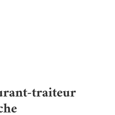
urant-traiteur
che