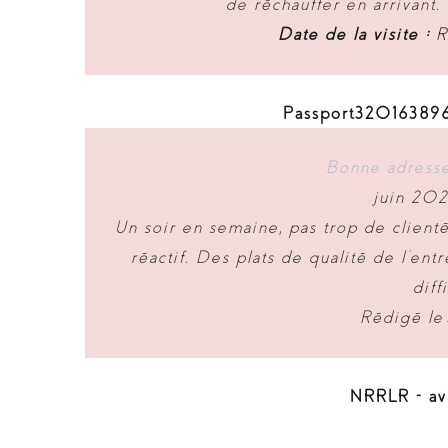
de réchauffer en arrivant
Date de la visite :
Ré
Passport3201638968
Bonne adresse
juin 202
Un soir en semaine, pas trop de client
réactif. Des plats de qualité de l’en
diff
Rédigé le
NRRLR - avi