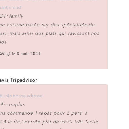
rant, croust
24 •
family
ne cuisine basée sur des spécialités du
s), mais ainsi des plats qui ravissent nos
dos.
édigé le 8 août 2024
vis Tripadvisor
té, très bonne adresse
4 •
couples
ns commandé 1 repas pour 2 pers. à
à la fin,( entrée plat dessert) très facile