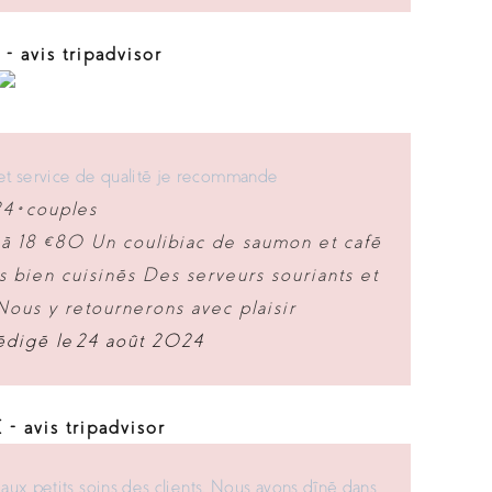
- avis tripadvisor
s et service de qualité je recommande
4 •
couples
 à 18 €80 Un coulibiac de saumon et café
s bien cuisinés Des serveurs souriants et
ous y retournerons avec plaisir
digé le 24 août 2024
 avis tripadvisor
aux petits soins des clients. Nous avons dîné dans