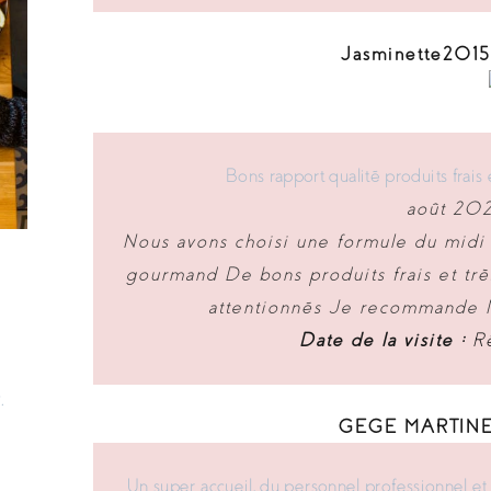
Jasminette2015 
Bons rapport qualité produits frai
août 202
Nous avons choisi une formule du midi
gourmand De bons produits frais et trè
attentionnés Je recommande N
Date de la visite :
Ré
.
GEGE MARTINE -
Un super accueil, du personnel professionnel et 