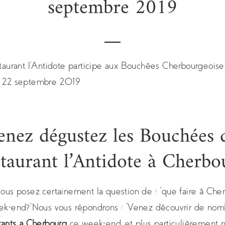
septembre 2019
taurant l’Antidote participe aux Bouchées Cherbourgeoise
 22 septembre 2019
enez dégustez les Bouchées 
staurant l’Antidote à Cherbo
ous posez certainement la question de : “que faire à Che
ek-end?”
Nous vous répondrons : “Venez découvrir de no
rants à Cherbourg
ce week-end, et plus particulièrement n