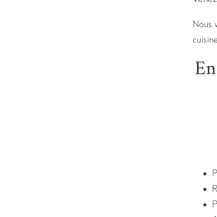
Nous v
cuisin
En
P
R
P