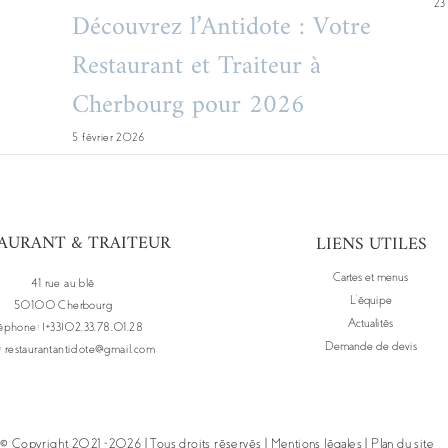
23
Découvrez l’Antidote : Votre
Restaurant et Traiteur à
Cherbourg pour 2026
5 février 2026
AURANT & TRAITEUR
LIENS UTILES
Cartes et menus
41 rue au blé
L’équipe
50100 Cherbourg
Actualités
éphone: (+33)02.33.78.01.28
Demande de devis
:
restaurantantidote@gmail.com
© Copyright 2021 -
2026 | Tous droits réservés |
Mentions légales
|
Plan du site