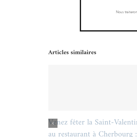
Nous traitero
Articles similaires
Venez fêter la Saint-
Valentin au restaurant à
Cherbourg : l’Antidote
Venez fêter la Saint-Valent
au restaurant à Cherbourg 