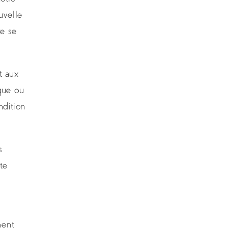
uvelle
re se
t aux
que ou
ndition
s
te
ment