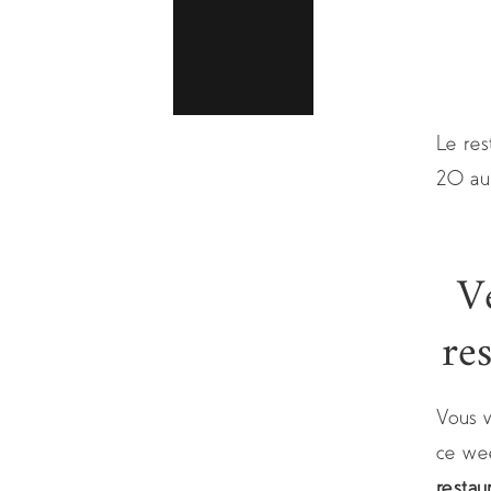
Le res
20 au
V
re
Vous v
ce we
restau