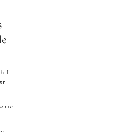
s
de
chef
 en
 lemon
ué