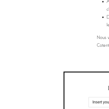
A
c
D
l
Nous v
Cotent