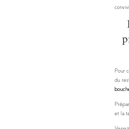
convivi
p
Pour c
du res
bouche
Prépar
et la 
Venez