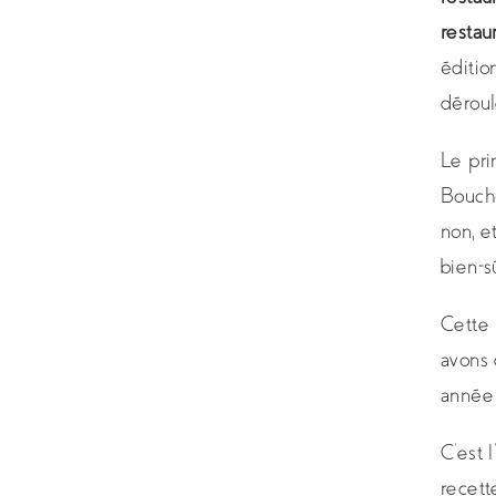
restau
éditio
dérou
Le pri
Bouch
non, e
bien-s
Cette 
avons 
année
C’est 
recett