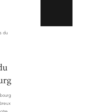
s du
du
urg
rbourg
mbreux
otre